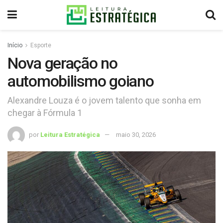
Início
Esporte
Nova geração no
automobilismo goiano
Alexandre Louza é o jovem talento que sonha em
chegar à Fórmula 1
por
Leitura Estratégica
maio 30, 2026