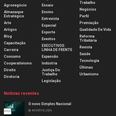
Trabalho
Agronegócio
Ensaio
Negócios
Almanaque
Ensino
Estratégico
Perfil
Entrevista
Arte
Premiação
Especial
Artigos
Qualidade De Vida
Esporte
Blog
Reforma
Eventos
Tributária
Capacitação
EXECUTIVOS:
Revista
Carreira
LINHA DE FRENTE
Saúde
Consumo
Expansão
Tecnologia
Cooperativismo
Indústria
Últimas
Direito
Justiça Do
Trabalho
Urbanismo
Diretoria
Legislação
Notícias recentes
O novo Simples Nacional
AGOSTO 8, 2026