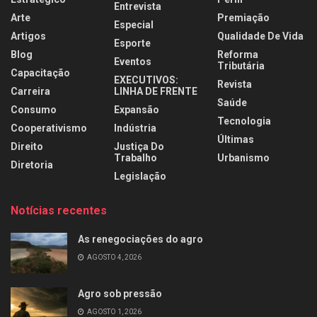
Entrevista
Arte
Premiação
Especial
Artigos
Qualidade De Vida
Esporte
Blog
Reforma
Eventos
Tributária
Capacitação
EXECUTIVOS:
Revista
Carreira
LINHA DE FRENTE
Saúde
Consumo
Expansão
Tecnologia
Cooperativismo
Indústria
Últimas
Direito
Justiça Do
Trabalho
Urbanismo
Diretoria
Legislação
Notícias recentes
As renegociações do agro
AGOSTO 4, 2026
Agro sob pressão
AGOSTO 1, 2026