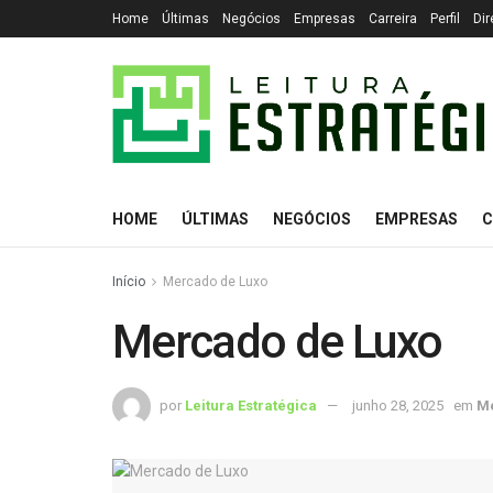
Home
Últimas
Negócios
Empresas
Carreira
Perfil
Dir
HOME
ÚLTIMAS
NEGÓCIOS
EMPRESAS
C
Início
Mercado de Luxo
Mercado de Luxo
por
Leitura Estratégica
junho 28, 2025
em
Me