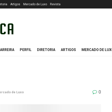
etoria
Artigos
Mercado de Luxo
Revista
ARREIRA
PERFIL
DIRETORIA
ARTIGOS
MERCADO DE LUX
0
rcado de Luxo