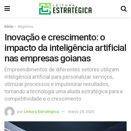
Início
Negócios
Inovação e crescimento: o
impacto da inteligência artificial
nas empresas goianas
Empreendimentos de diferentes setores utilizam
inteligência artificial para personalizar serviços,
otimizar processos e impulsionar resultados,
tornando a tecnologia uma aliada estratégica para a
competitividade e o crescimento
por
Leitura Estratégica
março 24, 2025