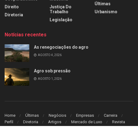
Últimas
Direito
Justiça Do
Trabalho
Urbanismo
Diretoria
Legislação
Notícias recentes
As renegociações do agro
AGOSTO 4, 2026
Agro sob pressão
AGOSTO 1, 2026
Home
Últimas
Negócios
Empresas
Carreira
Perfil
Diretoria
Artigos
Mercado de Luxo
Revista
© 2026
Leitura Estrategica
- Desenvolvido por
WB Sistem
.