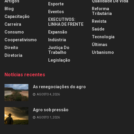
Artigos
Qualidade De Vida
Esporte
Blog
Reforma
Eventos
Tributária
Capacitação
EXECUTIVOS:
Revista
Carreira
LINHA DE FRENTE
Saúde
Consumo
Expansão
Tecnologia
Cooperativismo
Indústria
Últimas
Direito
Justiça Do
Trabalho
Urbanismo
Diretoria
Legislação
Notícias recentes
As renegociações do agro
AGOSTO 4, 2026
Agro sob pressão
AGOSTO 1, 2026