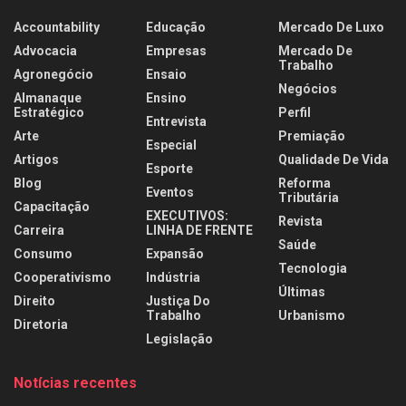
Accountability
Educação
Mercado De Luxo
Advocacia
Empresas
Mercado De
Trabalho
Agronegócio
Ensaio
Negócios
Almanaque
Ensino
Estratégico
Perfil
Entrevista
Arte
Premiação
Especial
Artigos
Qualidade De Vida
Esporte
Blog
Reforma
Eventos
Tributária
Capacitação
EXECUTIVOS:
Revista
Carreira
LINHA DE FRENTE
Saúde
Consumo
Expansão
Tecnologia
Cooperativismo
Indústria
Últimas
Direito
Justiça Do
Trabalho
Urbanismo
Diretoria
Legislação
Notícias recentes