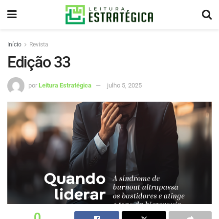
Início
Revista
Edição 33
por
Leitura Estratégica
julho 5, 2025
0