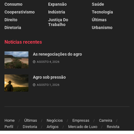
Consumo
Expansão
Saúde
Cooperativismo
Indústria
Tecnologia
Direito
Justiça Do
Últimas
Trabalho
Diretoria
Urbanismo
Notícias recentes
As renegociações do agro
AGOSTO 4, 2026
Agro sob pressão
AGOSTO 1, 2026
Home
Últimas
Negócios
Empresas
Carreira
Perfil
Diretoria
Artigos
Mercado de Luxo
Revista