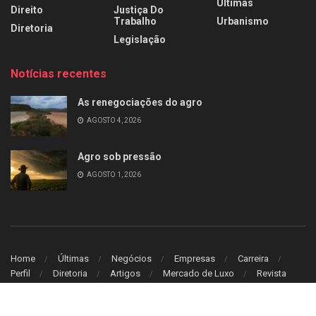
Últimas
Direito
Justiça Do
Trabalho
Urbanismo
Diretoria
Legislação
Notícias recentes
As renegociações do agro
AGOSTO 4, 2026
Agro sob pressão
AGOSTO 1, 2026
Home
Últimas
Negócios
Empresas
Carreira
Perfil
Diretoria
Artigos
Mercado de Luxo
Revista
© 2026
Leitura Estrategica
- Desenvolvido por
WB Sistem
.