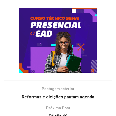
Postagem anterior
Reformas e eleições pautam agenda
Próximo Post