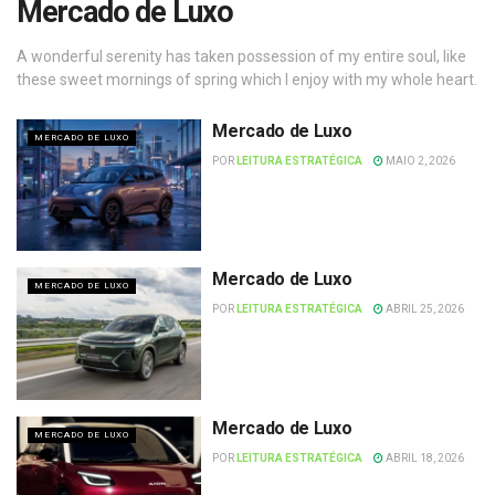
Mercado de Luxo
A wonderful serenity has taken possession of my entire soul, like
these sweet mornings of spring which I enjoy with my whole heart.
Mercado de Luxo
MERCADO DE LUXO
POR
LEITURA ESTRATÉGICA
MAIO 2, 2026
Mercado de Luxo
MERCADO DE LUXO
POR
LEITURA ESTRATÉGICA
ABRIL 25, 2026
Mercado de Luxo
MERCADO DE LUXO
POR
LEITURA ESTRATÉGICA
ABRIL 18, 2026