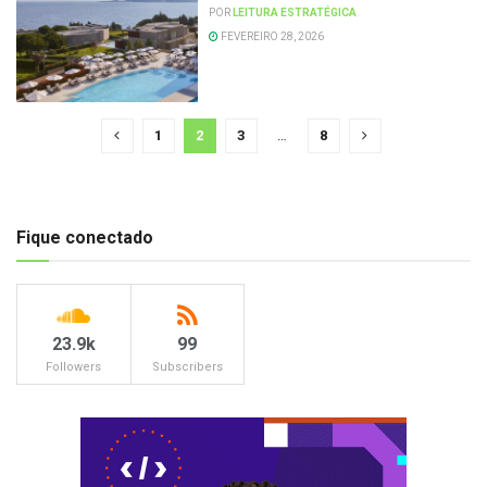
POR
LEITURA ESTRATÉGICA
FEVEREIRO 28, 2026
1
2
3
…
8
Fique conectado
23.9k
99
Followers
Subscribers