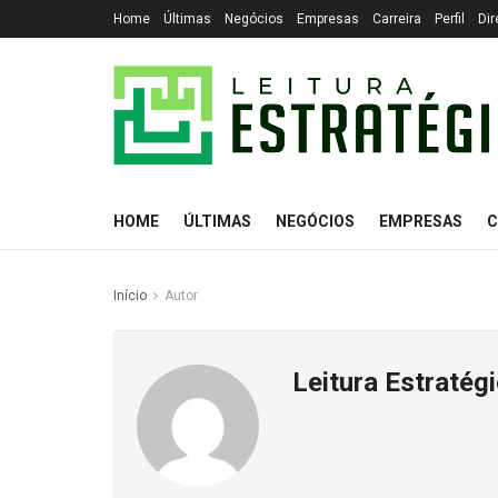
Home
Últimas
Negócios
Empresas
Carreira
Perfil
Dir
HOME
ÚLTIMAS
NEGÓCIOS
EMPRESAS
C
Início
Autor
Leitura Estratég