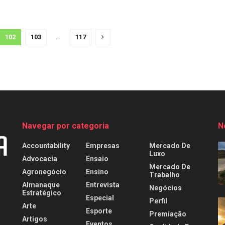
102
103
…
117
Navegar por categoria
N
Accountability
Empresas
Mercado De
Luxo
Advocacia
Ensaio
Mercado De
Agronegócio
Ensino
Trabalho
Almanaque
Entrevista
Negócios
Estratégico
Especial
Perfil
Arte
Esporte
Premiação
Artigos
Eventos