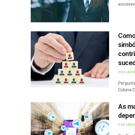
envolvem
Como 
simbó
contr
suced
POR
LEIT
Pergunta
Coluna Co
As ma
depe
POR
LEIT