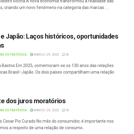
 Ribeiro Rocha A nova economia transformou a realidade das
, criando um novo fenômeno na categoria das marcas. ...
l e Japão: Laços históricos, oportunidades
as
URA ESTRATÉGICA
MARÇO 29, 2025
0
a Bastos Em 2025, comemoram-se os 130 anos das relações
icas Brasil–Japão. Os dois países compartilham uma relação
ite dos juros moratórios
URA ESTRATÉGICA
MARÇO 29, 2025
0
o Cesar Pio Curado No mês do consumidor, é importante nos
mos a respeito de uma relação de consumo...