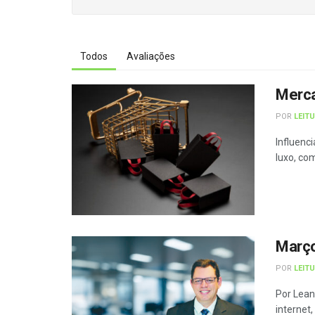
Todos
Avaliações
Merca
POR
LEIT
Influenc
luxo, co
Março
POR
LEIT
Por Lean
internet