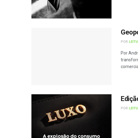
Geopo
POR
LEIT
Por Andr
transfor
comercia
Ediçã
POR
LEIT