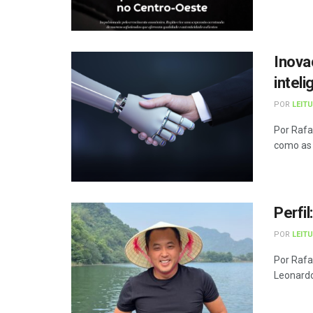
Inova
intel
POR
LEIT
Por Rafa
como as 
Perfi
POR
LEIT
Por Rafa
Leonardo