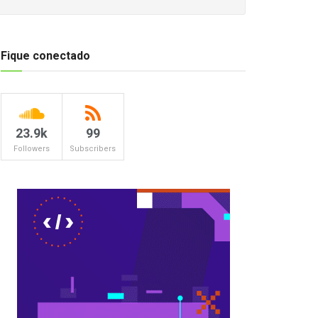
Fique conectado
23.9k
99
Followers
Subscribers