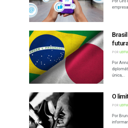
Por Ciro
empresas
Brasi
futur
POR
LEIT
Por Ann
diplomát
única,...
O lim
POR
LEIT
Por Brun
informar