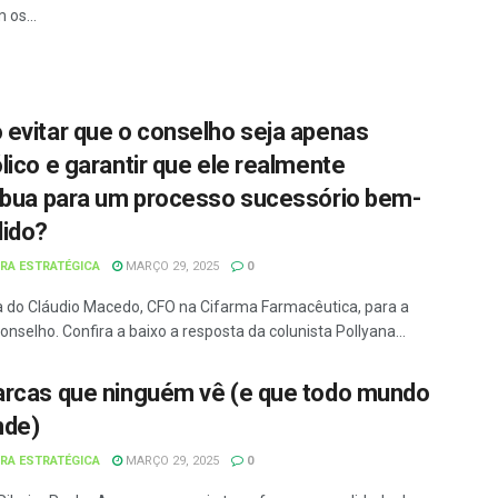
 os...
evitar que o conselho seja apenas
lico e garantir que ele realmente
ibua para um processo sucessório bem-
ido?
URA ESTRATÉGICA
MARÇO 29, 2025
0
 do Cláudio Macedo, CFO na Cifarma Farmacêutica, para a
nselho. Confira a baixo a resposta da colunista Pollyana...
rcas que ninguém vê (e que todo mundo
nde)
URA ESTRATÉGICA
MARÇO 29, 2025
0