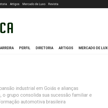
etoria
Artigos
Mercado de Luxo
Revista
ARREIRA
PERFIL
DIRETORIA
ARTIGOS
MERCADO DE LUX
ansão industrial em Goiás e alianças
 o grupo consolida sua sucessão familiar e
formação automotiva brasileira