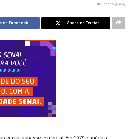
Divulgação (Caoa)
e on Facebook
Share on Twitter
mas em um impasse comercial. Em 1979, o médico