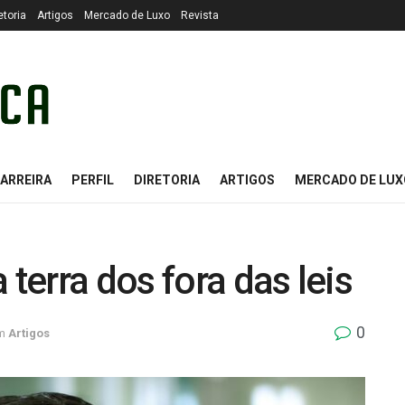
etoria
Artigos
Mercado de Luxo
Revista
ARREIRA
PERFIL
DIRETORIA
ARTIGOS
MERCADO DE LUX
 terra dos fora das leis
0
m
Artigos