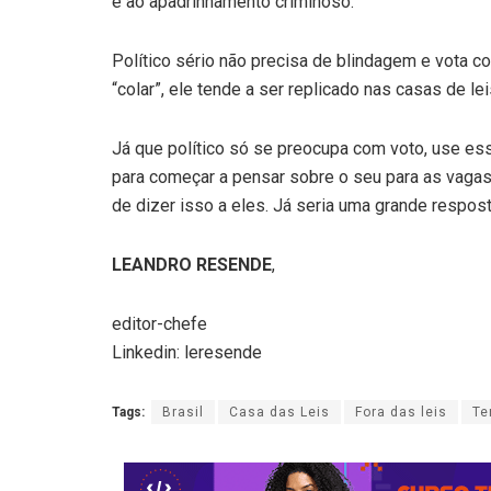
e ao apadrinhamento criminoso.
Político sério não precisa de blindagem e vota 
“colar”, ele tende a ser replicado nas casas de le
Já que político só se preocupa com voto, use e
para começar a pensar sobre o seu para as vaga
de dizer isso a eles. Já seria uma grande respos
LEANDRO RESENDE
,
editor-chefe
Linkedin: leresende
Tags:
Brasil
Casa das Leis
Fora das leis
Te