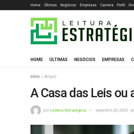
Home
Últimas
Negócios
Empresas
Carreira
Perfil
Dir
HOME
ÚLTIMAS
NEGÓCIOS
EMPRESAS
C
Início
Artigos
A Casa das Leis ou a
por
Leitura Estratégica
setembro 20, 2025
e