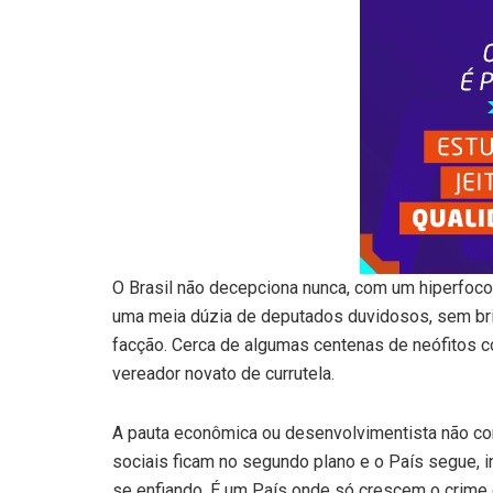
O Brasil não decepciona nunca, com um hiperfoc
uma meia dúzia de deputados duvidosos, sem bril
facção. Cerca de algumas centenas de neófitos 
vereador novato de currutela.
A pauta econômica ou desenvolvimentista não con
sociais ficam no segundo plano e o País segue, 
se enfiando. É um País onde só crescem o crime 