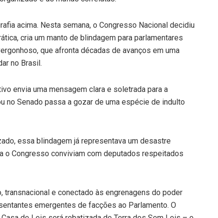
rafia acima. Nesta semana, o Congresso Nacional decidiu
rática, cria um manto de blindagem para parlamentares
 vergonhoso, que afronta décadas de avanços em uma
ar no Brasil.
ativo envia uma mensagem clara e soletrada para a
u no Senado passa a gozar de uma espécie de indulto
zado, essa blindagem já representava um desastre
para o Congresso conviviam com deputados respeitados
o, transnacional e conectado às engrenagens do poder
presentantes emergentes de facções ao Parlamento. O
a Casa de Leis será rebatizada de Terra dos Sem Leis – o