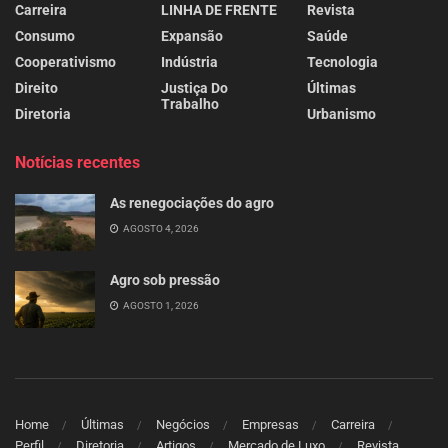
Carreira
LINHA DE FRENTE
Revista
Consumo
Expansão
Saúde
Cooperativismo
Indústria
Tecnologia
Direito
Justiça Do
Últimas
Trabalho
Diretoria
Urbanismo
Notícias recentes
As renegociações do agro
AGOSTO 4, 2026
Agro sob pressão
AGOSTO 1, 2026
Home
Últimas
Negócios
Empresas
Carreira
Perfil
Diretoria
Artigos
Mercado de Luxo
Revista