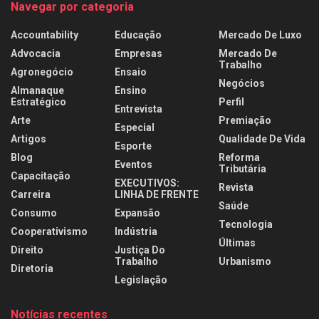
Navegar por categoria
Accountability
Educação
Mercado De Luxo
Advocacia
Empresas
Mercado De
Trabalho
Agronegócio
Ensaio
Negócios
Almanaque
Ensino
Estratégico
Perfil
Entrevista
Arte
Premiação
Especial
Artigos
Qualidade De Vida
Esporte
Blog
Reforma
Eventos
Tributária
Capacitação
EXECUTIVOS:
Revista
Carreira
LINHA DE FRENTE
Saúde
Consumo
Expansão
Tecnologia
Cooperativismo
Indústria
Últimas
Direito
Justiça Do
Trabalho
Urbanismo
Diretoria
Legislação
Notícias recentes