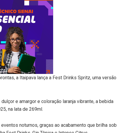
ntas, a Itaipava lança a Fest Drinks Spritz, uma versão
 dulçor e amargor e coloração laranja vibrante, a bebida
5, na lata de 269ml.
 eventos noturnos, graças ao acabamento que brilha sob
a Fest Drinks, Gin Tônica e Intense Citrus.