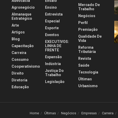
Advocacia
Ensaio
Mercado De
Agronegócio
Ensino
Trabalho
Almanaque
Entrevista
Negócios
Estratégico
Especial
Perfil
Arte
Esporte
Premiação
Artigos
Eventos
Qualidade De
Blog
Vida
EXECUTIVOS:
Capacitação
LINHA DE
Reforma
FRENTE
Tributária
Carreira
Expansão
Revista
Consumo
Indústria
Saúde
Cooperativismo
Justiça Do
Tecnologia
Direito
Trabalho
Últimas
Diretoria
Legislação
Urbanismo
Educação
Home
Últimas
Negócios
Empresas
Carreira