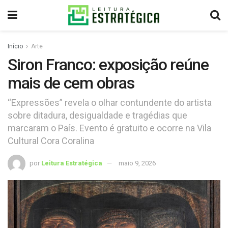
Início
Arte
Siron Franco: exposição reúne
mais de cem obras
“Expressões” revela o olhar contundente do artista
sobre ditadura, desigualdade e tragédias que
marcaram o País. Evento é gratuito e ocorre na Vila
Cultural Cora Coralina
por
Leitura Estratégica
maio 9, 2026