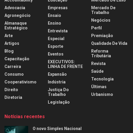
Accountability
Educação
Mercado De Luxo
Advocacia
Empresas
Mercado De
Trabalho
Agronegócio
Ensaio
Negócios
Almanaque
Ensino
Estratégico
Perfil
Entrevista
Arte
Premiação
Especial
Artigos
Qualidade De Vida
Esporte
Blog
Reforma
Eventos
Tributária
Capacitação
EXECUTIVOS:
Revista
Carreira
LINHA DE FRENTE
Saúde
Consumo
Expansão
Tecnologia
Cooperativismo
Indústria
Últimas
Direito
Justiça Do
Trabalho
Urbanismo
Diretoria
Legislação
Notícias recentes
O novo Simples Nacional