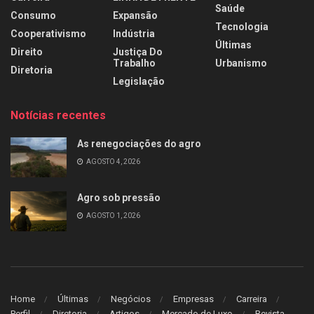
Saúde
Consumo
Expansão
Tecnologia
Cooperativismo
Indústria
Últimas
Direito
Justiça Do
Trabalho
Urbanismo
Diretoria
Legislação
Notícias recentes
As renegociações do agro
AGOSTO 4, 2026
Agro sob pressão
AGOSTO 1, 2026
Home
Últimas
Negócios
Empresas
Carreira
Perfil
Diretoria
Artigos
Mercado de Luxo
Revista