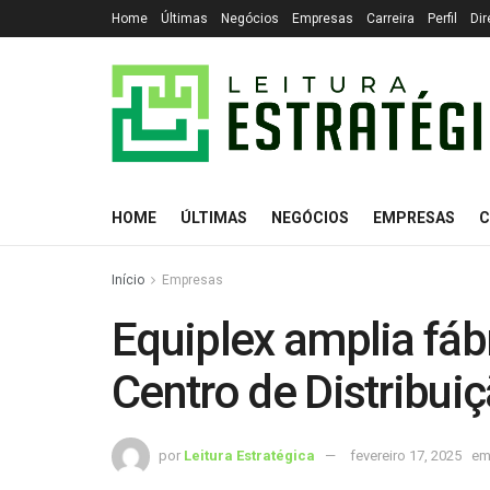
Home
Últimas
Negócios
Empresas
Carreira
Perfil
Dir
HOME
ÚLTIMAS
NEGÓCIOS
EMPRESAS
C
Início
Empresas
Equiplex amplia fáb
Centro de Distribui
por
Leitura Estratégica
fevereiro 17, 2025
e