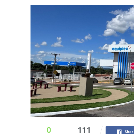
0
111
Shar