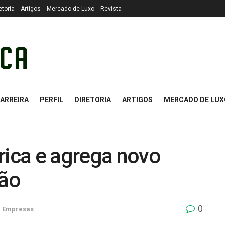
etoria
Artigos
Mercado de Luxo
Revista
ARREIRA
PERFIL
DIRETORIA
ARTIGOS
MERCADO DE LUX
rica e agrega novo
ção
0
m
Empresas