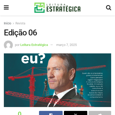
Início
Revista
Edição 06
por
Leitura Estratégica
março 7, 2025
0