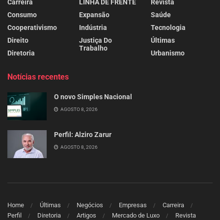
Carreira
LINHA DE FRENTE
Revista
Consumo
Expansão
Saúde
Cooperativismo
Indústria
Tecnologia
Direito
Justiça Do
Últimas
Trabalho
Diretoria
Urbanismo
Notícias recentes
O novo Simples Nacional
AGOSTO 8, 2026
Perfil: Alziro Zarur
AGOSTO 8, 2026
Home
Últimas
Negócios
Empresas
Carreira
Perfil
Diretoria
Artigos
Mercado de Luxo
Revista