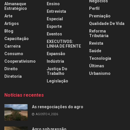
Negócios
Almanaque
Ensino
Estratégico
Perfil
Entrevista
Arte
Premiação
Especial
Artigos
Qualidade De Vida
Esporte
Blog
Reforma
Eventos
Tributária
Capacitação
EXECUTIVOS:
Revista
Carreira
LINHA DE FRENTE
Saúde
Consumo
Expansão
Tecnologia
Cooperativismo
Indústria
Últimas
Direito
Justiça Do
Trabalho
Urbanismo
Diretoria
Legislação
Notícias recentes
As renegociações do agro
AGOSTO 4, 2026
Agro sob pressão